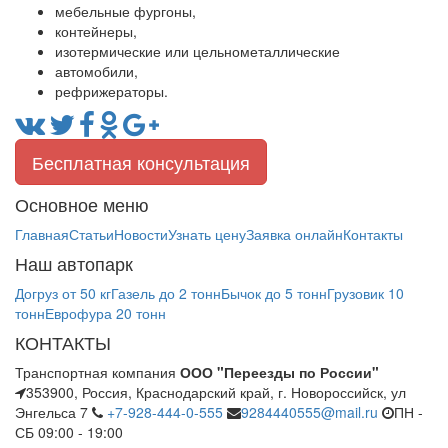
мебельные фургоны,
контейнеры,
изотермические или цельнометаллические
автомобили,
рефрижераторы.
Бесплатная консультация
Основное меню
Главная
Статьи
Новости
Узнать цену
Заявка онлайн
Контакты
Наш автопарк
Догруз от 50 кг
Газель до 2 тонн
Бычок до 5 тонн
Грузовик 10
тонн
Еврофура 20 тонн
КОНТАКТЫ
Транспортная компания
ООО "Переезды по России"
353900, Россия, Краснодарский край, г. Новороссийск, ул
Энгельса 7
+7-928-444-0-555
9284440555@mail.ru
ПН -
СБ 09:00 - 19:00