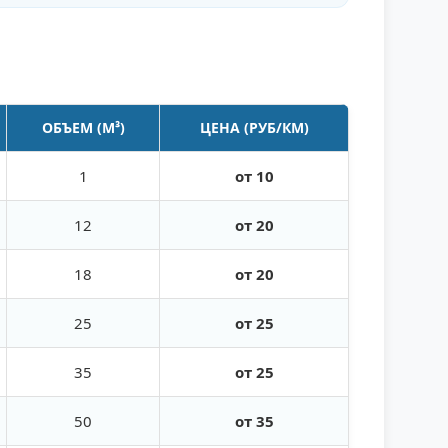
ОБЪЕМ (М³)
ЦЕНА (РУБ/КМ)
1
от 10
12
от 20
18
от 20
25
от 25
35
от 25
50
от 35