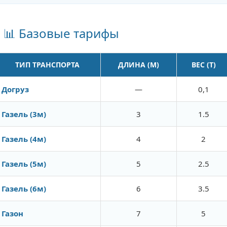
📊 Базовые тарифы
ТИП ТРАНСПОРТА
ДЛИНА (М)
ВЕС (Т)
Догруз
—
0,1
Газель (3м)
3
1.5
Газель (4м)
4
2
Газель (5м)
5
2.5
Газель (6м)
6
3.5
Газон
7
5