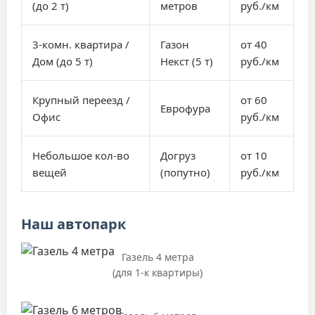
(до 2 т)
метров
руб./км
3-комн. квартира /
Газон
от 40
Дом (до 5 т)
Некст (5 т)
руб./км
Крупный переезд /
от 60
Еврофура
Офис
руб./км
Небольшое кол-во
Догруз
от 10
вещей
(попутно)
руб./км
Наш автопарк
Газель 4 метра
(для 1-к квартиры)