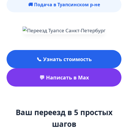
🚚 Подача в Туапсинском р-не
📞 Узнать стоимость
💬 Написать в Max
Ваш переезд в 5 простых
шагов