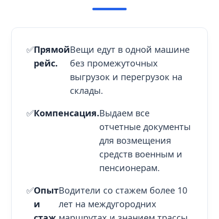
✅
Прямой
Вещи едут в одной машине
рейс.
без промежуточных
выгрузок и перегрузок на
склады.
✅
Компенсация.
Выдаем все
отчетные документы
для возмещения
средств военным и
пенсионерам.
✅
Опыт
Водители со стажем более 10
и
лет на междугородних
стаж.
маршрутах и знанием трассы