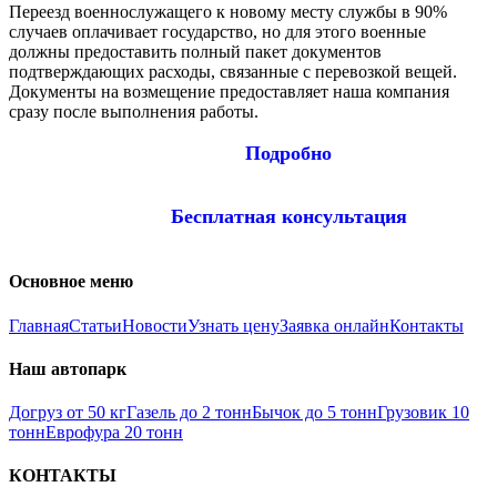
Переезд военнослужащего к новому месту службы в 90%
случаев оплачивает государство, но для этого военные
должны предоставить полный пакет документов
подтверждающих расходы, связанные с перевозкой вещей.
Документы на возмещение предоставляет наша компания
сразу после выполнения работы.
Подробно
Бесплатная консультация
Основное меню
Главная
Статьи
Новости
Узнать цену
Заявка онлайн
Контакты
Наш автопарк
Догруз от 50 кг
Газель до 2 тонн
Бычок до 5 тонн
Грузовик 10
тонн
Еврофура 20 тонн
КОНТАКТЫ