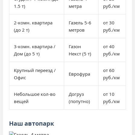
1.5 т)
метра
руб./км
2-комн. квартира
Газель 5-6
от 30
(до 2 т)
метров
руб./км
3-комн. квартира /
Газон
от 40
Дом (до 5 т)
Некст (5 т)
руб./км
Крупный переезд /
от 60
Еврофура
Офис
руб./км
Небольшое кол-во
Догруз
от 10
вещей
(попутно)
руб./км
Наш автопарк