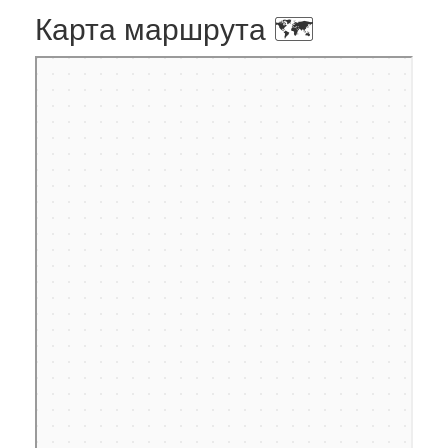
Карта маршрута 🗺️
Яндекс Карты
проезд Воскресенские Ворота: как доехать на автомобиле,
общественным транспортом или пешком – Яндекс Карты