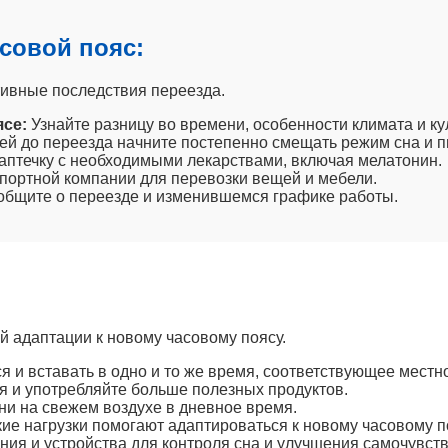
асовой пояс:
ивные последствия переезда.
се:
Узнайте разницу во времени, особенности климата и ку
ей до переезда начните постепенно смещать режим сна и п
аптечку с необходимыми лекарствами, включая мелатонин.
портной компании для перевозки вещей и мебели.
бщите о переезде и изменившемся графике работы.
 адаптации к новому часовому поясу.
я и вставать в одно и то же время, соответствующее местн
 и употребляйте больше полезных продуктов.
и на свежем воздухе в дневное время.
е нагрузки помогают адаптироваться к новому часовому п
ия и устройства для контроля сна и улучшения самочувств