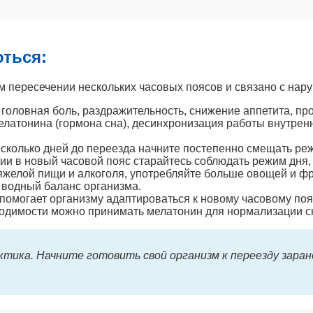
оться:
ом пересечении нескольких часовых поясов и связано с на
 головная боль, раздражительность, снижение аппетита, п
атонина (гормона сна), десинхронизация работы внутренн
сколько дней до переезда начните постепенно смещать режи
и в новый часовой пояс старайтесь соблюдать режим дня,
яжелой пищи и алкоголя, употребляйте больше овощей и фр
водный баланс организма.
помогает организму адаптироваться к новому часовому поя
одимости можно принимать мелатонин для нормализации с
тика. Начните готовить свой организм к переезду заране