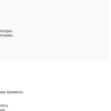
льтуры.
итания.
ому времени.
оясу.
ия.