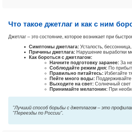
Что такое джетлаг и как с ним бор
Джетлаг – это состояние, которое возникает при быстр
Симптомы джетлага:
Усталость, бессонница,
Причины джетлага:
Нарушение выработки мел
Как бороться с джетлагом:
Начните подготовку заранее:
За не
Соблюдайте режим дня:
По прибыти
Правильно питайтесь:
Избегайте т
Пейте много воды:
Поддерживайте 
Выходите на свет:
Солнечный свет 
Принимайте мелатонин:
При необх
"Лучший способ борьбы с джетлагом – это профилак
"Переезды по России".