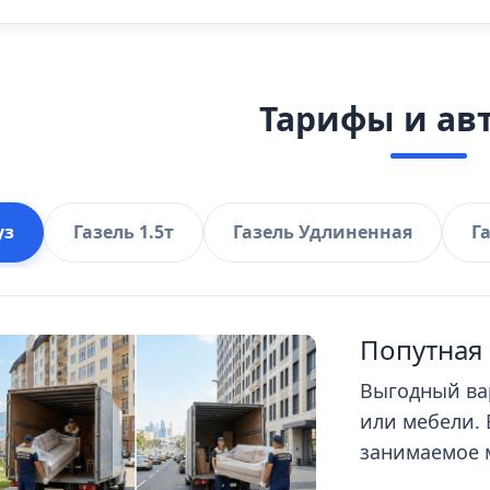
Тарифы и ав
уз
Газель 1.5т
Газель Удлиненная
Г
Попутная 
Выгодный ва
или мебели. 
занимаемое м