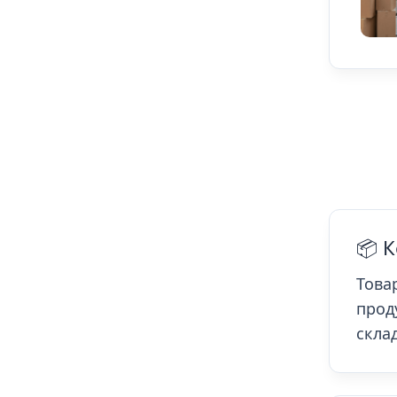
📦 
Това
прод
скла