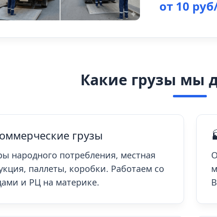
от 10 руб
Какие грузы мы 
Коммерческие грузы

ры народного потребления, местная
О
укция, паллеты, коробки. Работаем со
м
дами и РЦ на материке.
В