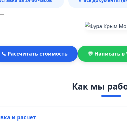
оставка за 24-36 часов
📄 Все документы (в
📞 Рассчитать стоимость
💬 Написать в
Как мы раб
явка и расчет