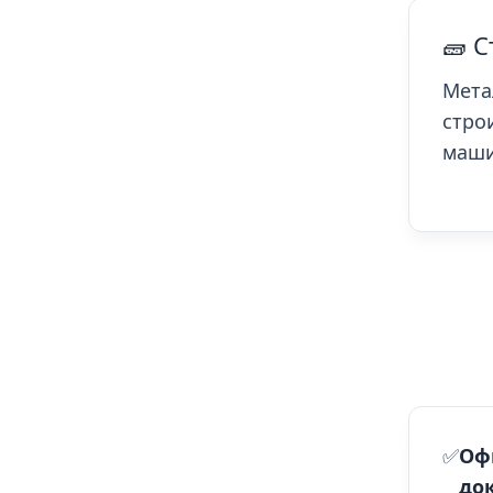
🧱 
Мета
стро
маши
✅
Оф
до