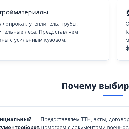
Стройматериалы
ллопрокат, утеплитель, трубы,
О
ительные леса. Предоставляем
К
ны с усиленным кузовом.
м
ф
Почему выбир
ициальный
Предоставляем ТТН, акты, договор
кументооборот.
Помогаем с документами военнос