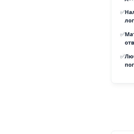
✅
На
ло
✅
Ма
отв
✅
Лю
пог