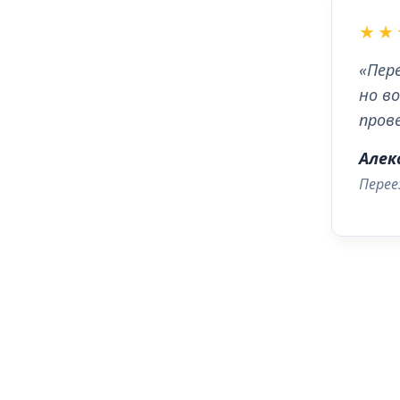
★★
«Пер
но в
пров
Алек
Перее