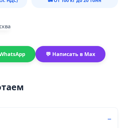
кл. НДС)
🚛 От 100 кг до 20 тонн
 WhatsApp
💬 Написать в Max
отаем