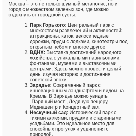
Москва – это не только шумный мегаполис, но и
город с множеством зеленых зон, где можно
отдохнуть от городской суеты.
Парк Горького:
Центральный парк с
множеством развлечений и активностей:
аттракционы, каток, велосипедные
дорожки, пруды с лодками, кинотеатры под
открытым небом и многое другое.
ВДНХ:
Выставка достижений народного
хозяйства с уникальными павильонами,
фонтанами, музеями и выставочными
центрами. Здесь можно провести целый
день, изучая историю и достижения
советской эпохи.
Зарядье:
Современный парк с
инновационным ландшафтом и видом на
Кремль. В Зарядье можно увидеть
"Парящий мост", Ледяную пещеру,
Медиацентр и Концертный зал.
Нескучный сад:
Исторический парк с
тихими аллеями, прудами и старинными
усадьбами. Это идеальное место для
спокойных прогулок и уединения с
природой.