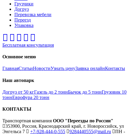
Грузчики
Догруз
Перевозка мебели
Переезд
Упаковка
Бесплатная консультация
Основное меню
Главная
Статьи
Новости
Узнать цену
Заявка онлайн
Контакты
Наш автопарк
Догруз от 50 кг
Газель до 2 тонн
Бычок до 5 тонн
Грузовик 10
тонн
Еврофура 20 тонн
КОНТАКТЫ
Транспортная компания
ООО "Переезды по России"
353900, Россия, Краснодарский край, г. Новороссийск, ул
Энгельса 7
+7-928-444-0-555
9284440555@mail.ru
ПН -