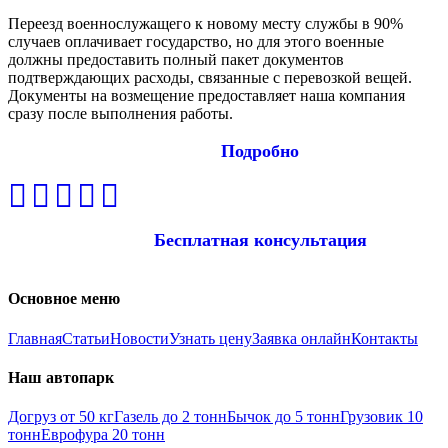
Переезд военнослужащего к новому месту службы в 90%
случаев оплачивает государство, но для этого военные
должны предоставить полный пакет документов
подтверждающих расходы, связанные с перевозкой вещей.
Документы на возмещение предоставляет наша компания
сразу после выполнения работы.
Подробно
Бесплатная консультация
Основное меню
Главная
Статьи
Новости
Узнать цену
Заявка онлайн
Контакты
Наш автопарк
Догруз от 50 кг
Газель до 2 тонн
Бычок до 5 тонн
Грузовик 10
тонн
Еврофура 20 тонн