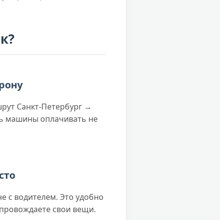
к?
орону
шрут Санкт-Петербург →
ть машины оплачивать не
есто
е с водителем. Это удобно
провождаете свои вещи.