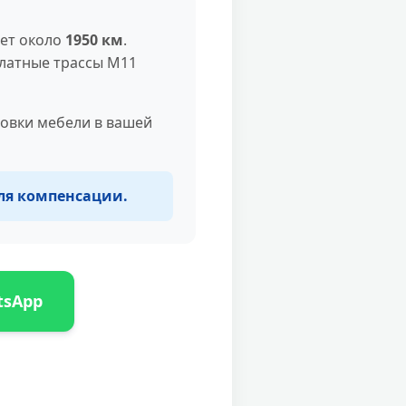
яет около
1950 км
.
платные трассы М11
новки мебели в вашей
для компенсации.
tsApp