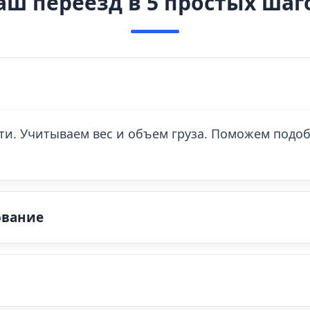
аш переезд в 5 простых шаг
т
ти. Учитываем вес и объем груза. Поможем под
ование