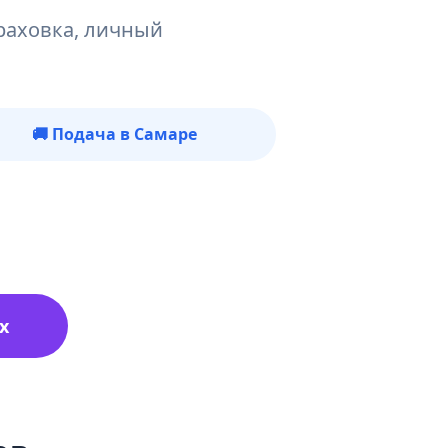
раховка, личный
🚚 Подача в Самаре
x