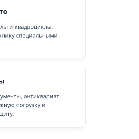
то
лы и квадроциклы.
хнику специальными
зы
ументы, антиквариат.
жную погрузку и
щиту.