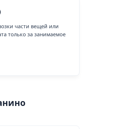
)
возки части вещей или
ата только за занимаемое
ианино