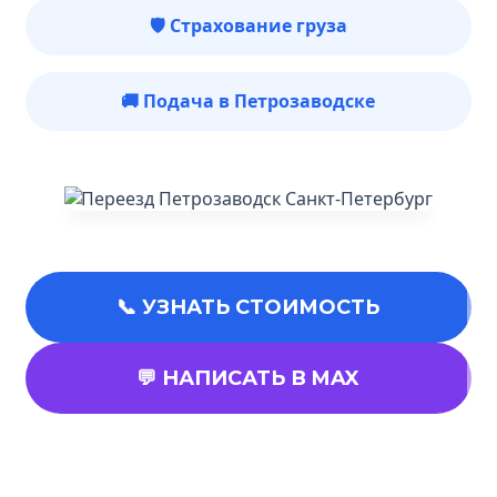
🛡️ Страхование груза
🚚 Подача в Петрозаводске
📞 УЗНАТЬ СТОИМОСТЬ
💬 НАПИСАТЬ В MAX