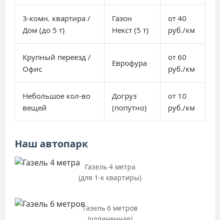
3-комн. квартира /
Газон
от 40
Дом (до 5 т)
Некст (5 т)
руб./км
Крупный переезд /
от 60
Еврофура
Офис
руб./км
Небольшое кол-во
Догруз
от 10
вещей
(попутно)
руб./км
Наш автопарк
Газель 4 метра
(для 1-к квартиры)
Газель 6 метров
(удлиненная)