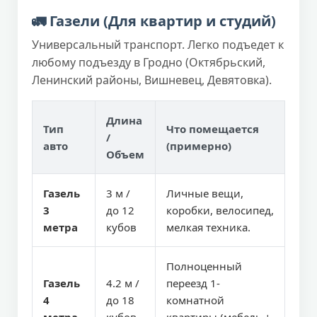
🚛 Газели (Для квартир и студий)
Универсальный транспорт. Легко подъедет к
любому подъезду в Гродно (Октябрьский,
Ленинский районы, Вишневец, Девятовка).
Длина
Тип
Что помещается
/
авто
(примерно)
Объем
Газель
3 м /
Личные вещи,
3
до 12
коробки, велосипед,
метра
кубов
мелкая техника.
Полноценный
Газель
4.2 м /
переезд 1-
4
до 18
комнатной