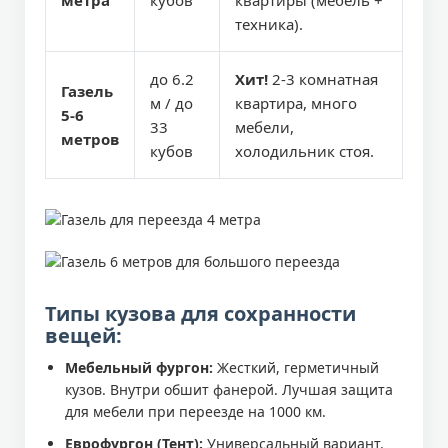
метра
кубов
квартиры (мебель +
техника).
до 6.2
Хит!
2-3 комнатная
Газель
м / до
квартира, много
5-6
33
мебели,
метров
кубов
холодильник стоя.
Типы кузова для сохранности
вещей:
Мебельный фургон:
Жесткий, герметичный
кузов. Внутри обшит фанерой. Лучшая защита
для мебели при переезде на 1000 км.
Еврофургон (Тент):
Универсальный вариант.