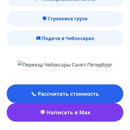
🛡️ Страховка груза
🚚 Подача в Чебоксарах
📞 Рассчитать стоимость
💬 Написать в Max