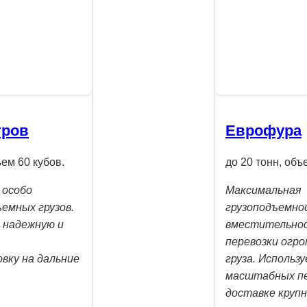
тров
Еврофура
ъем 60 кубов.
до 20 тонн, объ
 особо
Максимальная
емных грузов.
грузоподъемно
 надежную и
вместительно
перевозки огр
вку на дальние
груза. Использ
масштабных пе
доставке круп