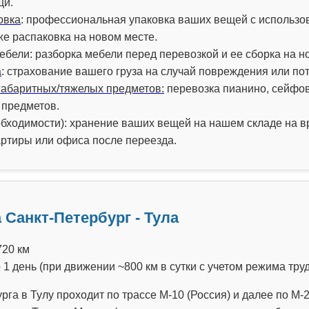
щи.
овка
: профессиональная упаковка ваших вещей с использ
же распаковка на новом месте.
ебели: разборка мебели перед перевозкой и ее сборка на н
а
: страхование вашего груза на случай повреждения или по
габаритных/тяжелых предметов:
перевозка пианино, сейфов
 предметов.
бходимости): хранение ваших вещей на нашем складе на в
артиры или офиса после переезда.
 Санкт-Петербург - Тула
20 км
1 день (при движении ~800 км в сутки с учетом режима труд
га в Тулу проходит по трассе М-10 (Россия) и далее по М-