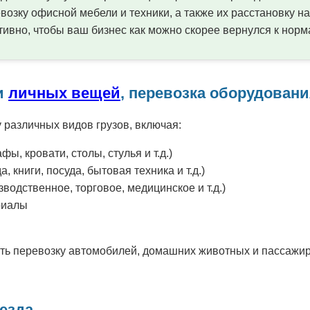
возку офисной мебели и техники, а также их расстановку н
ивно, чтобы ваш бизнес как можно скорее вернулся к норм
и
личных вещей
, перевозка оборудован
различных видов грузов, включая:
ы, кровати, столы, стулья и т.д.)
 книги, посуда, бытовая техника и т.д.)
водственное, торговое, медицинское и т.д.)
риалы
ть перевозку автомобилей, домашних животных и пассажир
езда