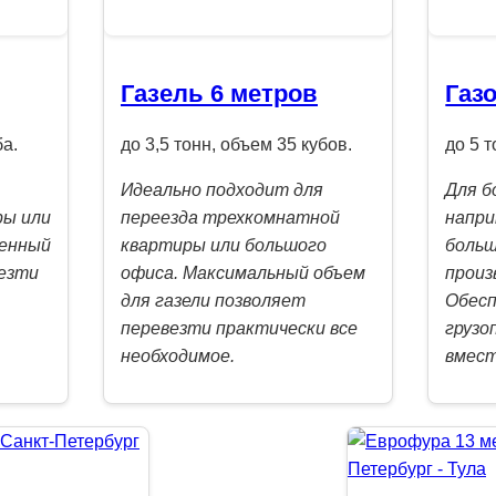
Газель 6 метров
Газ
ба.
до 3,5 тонн, объем 35 кубов.
до 5 т
Идеально подходит для
Для б
ры или
переезда трехкомнатной
напри
ченный
квартиры или большого
больш
езти
офиса. Максимальный объем
произ
для газели позволяет
Обесп
перевезти практически все
грузо
необходимое.
вмес