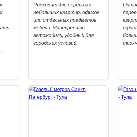
х
Подходит для перевозки
Опти
х
небольших квартир, офисов
перее
или отдельных предметов
кварт
вать
мебели. Маневренный
офиса
автомобиль, удобный для
больш
городских условий.
трехм
ь